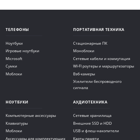
ТЕЛЕФОНЫ
ПОРТАТИВНАЯ ТЕХНИКА
Ноутбуки
Стационарные ПК
Игровые ноутбуки
Моноблоки
Microsoft
Сетевые кабели и коммутация
Сумки
WI-FI роутеры и маршрутезаторы
Моблоки
Вэб-камеры
Уселители беспроводного
сигнала
НОУТБУКИ
АУДИОТЕХНИКА
Компьютерные аксессуары
Сетевые хранилища
Клавиатуры
Внешние SSD и HDD
Моблоки
USB и флеш-накопители
Аксессуары для комплектующих
Карты памяти