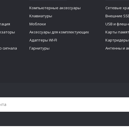
Компьютерные аксессуары
Сетевые хр
Клавиатуры
Внешние SS
тация
Моблоки
USB и флеш-
тезаторы
Аксессуары для комплектующих
Карты памя
Адаптеры WI-FI
Картридеры
о сигнала
Гарнитуры
Антенны и а