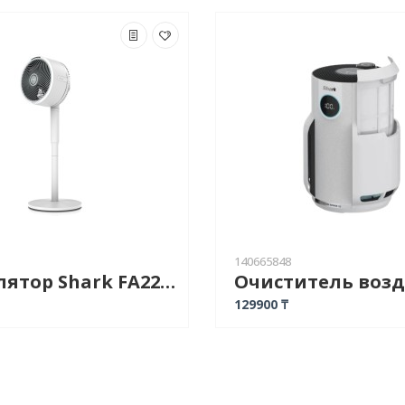
140665848
Вентилятор Shark FA220EU белый
129900 ₸