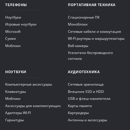
ТЕЛЕФОНЫ
ПОРТАТИВНАЯ ТЕХНИКА
Ноутбуки
Стационарные ПК
Игровые ноутбуки
Моноблоки
Microsoft
Сетевые кабели и коммутация
Сумки
WI-FI роутеры и маршрутезаторы
Моблоки
Вэб-камеры
Уселители беспроводного
сигнала
НОУТБУКИ
АУДИОТЕХНИКА
Компьютерные аксессуары
Сетевые хранилища
Клавиатуры
Внешние SSD и HDD
Моблоки
USB и флеш-накопители
Аксессуары для комплектующих
Карты памяти
Адаптеры WI-FI
Картридеры
Гарнитуры
Антенны и аксессуары