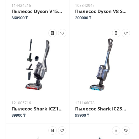
114424216
108342947
Пылесос Dyson V15s Detect Submarine серебристый
Пылесос Dyson V8 SV25 серый
360900 ₸
200000 ₸
121005716
121146078
Пылесос Shark ICZ160EU серый, серебристый
Пылесос Shark ICZ300EUT синий
89900 ₸
99900 ₸