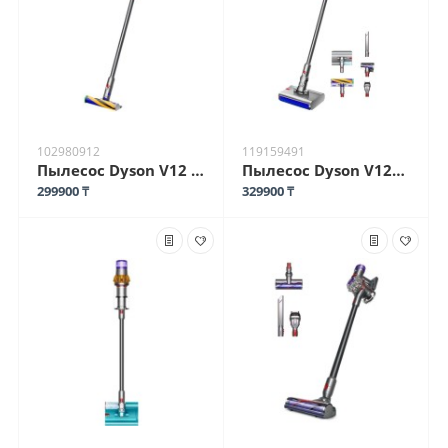
102980912
119159491
Пылесос Dyson V12 Detect Slim Absolute SV30 желтый, серебристый
Пылесос Dyson V12S Detect Slim Submarine золотистый
299900 ₸
329900 ₸