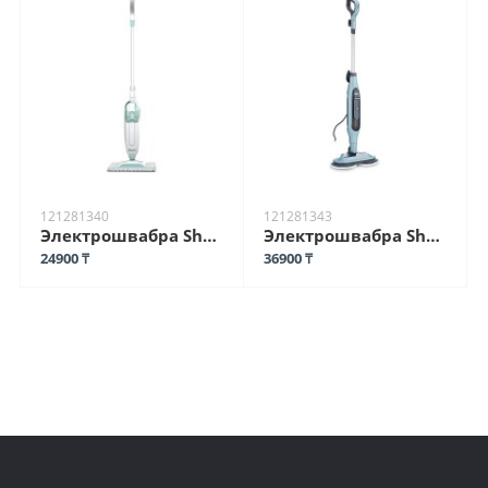
121281340
121281343
Электрошвабра Shark S1000EU белый
Электрошвабра Shark S6002EU голубой
24900 ₸
36900 ₸