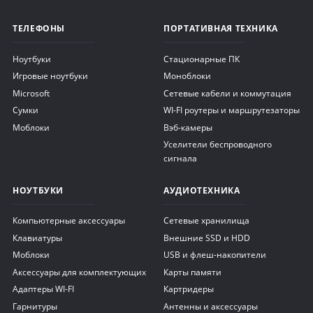
ТЕЛЕФОНЫ
ПОРТАТИВНАЯ ТЕХНИКА
Ноутбуки
Стационарные ПК
Игровые ноутбуки
Моноблоки
Microsoft
Сетевые кабели и коммутация
Сумки
WI-FI роутеры и маршрутезаторы
Моблоки
Вэб-камеры
Уселители беспроводного
сигнала
НОУТБУКИ
АУДИОТЕХНИКА
Компьютерные аксессуары
Сетевые хранилища
Клавиатуры
Внешние SSD и HDD
Моблоки
USB и флеш-накопители
Аксессуары для комплектующих
Карты памяти
Адаптеры WI-FI
Картридеры
Гарнитуры
Антенны и аксессуары