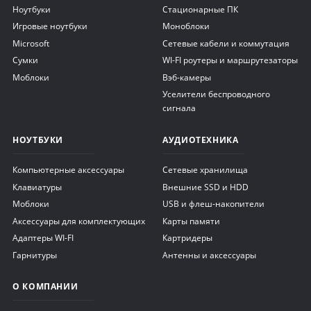
Ноутбуки
Стационарные ПК
Игровые ноутбуки
Моноблоки
Microsoft
Сетевые кабели и коммутация
Сумки
WI-FI роутеры и маршрутезаторы
Моблоки
Вэб-камеры
Уселители беспроводного
сигнала
НОУТБУКИ
АУДИОТЕХНИКА
Компьютерные аксессуары
Сетевые хранилища
Клавиатуры
Внешние SSD и HDD
Моблоки
USB и флеш-накопители
Аксессуары для комплектующих
Карты памяти
Адаптеры WI-FI
Картридеры
Гарнитуры
Антенны и аксессуары
О КОМПАНИИ