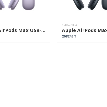
128622804
Apple AirPods Max USB-C фиолетовый
268245 ₸