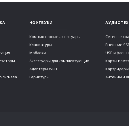
КА
НОУТБУКИ
АУДИОТЕХ
Компьютерные аксессуары
Сетевые хр
Клавиатуры
Внешние SS
тация
Моблоки
USB и флеш-
тезаторы
Аксессуары для комплектующих
Карты памя
Адаптеры WI-FI
Картридеры
о сигнала
Гарнитуры
Антенны и а