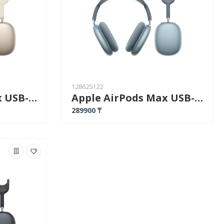
128625122
Apple AirPods Max USB-C золотистый
Apple AirPods Max USB-C синий
289900 ₸