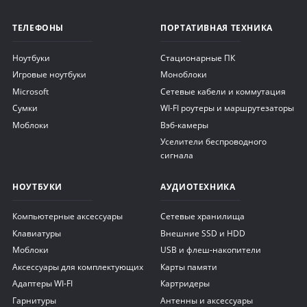
ТЕЛЕФОНЫ
ПОРТАТИВНАЯ ТЕХНИКА
Ноутбуки
Стационарные ПК
Игровые ноутбуки
Моноблоки
Microsoft
Сетевые кабели и коммутация
Сумки
WI-FI роутеры и маршрутезаторы
Моблоки
Вэб-камеры
Уселители беспроводного
сигнала
НОУТБУКИ
АУДИОТЕХНИКА
Компьютерные аксессуары
Сетевые хранилища
Клавиатуры
Внешние SSD и HDD
Моблоки
USB и флеш-накопители
Аксессуары для комплектующих
Карты памяти
Адаптеры WI-FI
Картридеры
Гарнитуры
Антенны и аксессуары