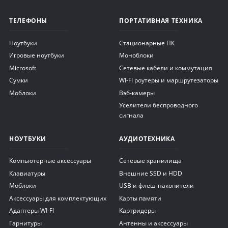
ТЕЛЕФОНЫ
ПОРТАТИВНАЯ ТЕХНИКА
Ноутбуки
Стационарные ПК
Игровые ноутбуки
Моноблоки
Microsoft
Сетевые кабели и коммутация
Сумки
WI-FI роутеры и маршрутезаторы
Моблоки
Вэб-камеры
Уселители беспроводного
сигнала
НОУТБУКИ
АУДИОТЕХНИКА
Компьютерные аксессуары
Сетевые хранилища
Клавиатуры
Внешние SSD и HDD
Моблоки
USB и флеш-накопители
Аксессуары для комплектующих
Карты памяти
Адаптеры WI-FI
Картридеры
Гарнитуры
Антенны и аксессуары