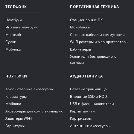
ТЕЛЕФОНЫ
ПОРТАТИВНАЯ ТЕХНИКА
Ноутбуки
Стационарные ПК
Игровые ноутбуки
Моноблоки
Microsoft
Сетевые кабели и коммутация
Сумки
WI-FI роутеры и маршрутезаторы
Моблоки
Вэб-камеры
Уселители беспроводного
сигнала
НОУТБУКИ
АУДИОТЕХНИКА
Компьютерные аксессуары
Сетевые хранилища
Клавиатуры
Внешние SSD и HDD
Моблоки
USB и флеш-накопители
Аксессуары для комплектующих
Карты памяти
Адаптеры WI-FI
Картридеры
Гарнитуры
Антенны и аксессуары