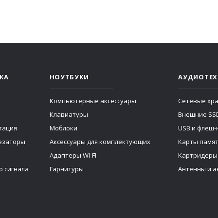
КА
НОУТБУКИ
АУДИОТЕХ
Компьютерные аксессуары
Сетевые хр
Клавиатуры
Внешние SS
тация
Моблоки
USB и флеш-
тезаторы
Аксессуары для комплектующих
Карты памя
Адаптеры WI-FI
Картридеры
о сигнала
Гарнитуры
Антенны и а