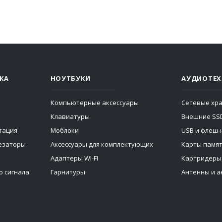
КА
НОУТБУКИ
АУДИОТЕХ
Компьютерные аксессуары
Сетевые хр
Клавиатуры
Внешние SS
тация
Моблоки
USB и флеш-
тезаторы
Аксессуары для комплектующих
Карты памя
Адаптеры WI-FI
Картридеры
о сигнала
Гарнитуры
Антенны и а